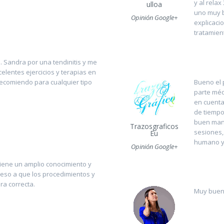
y al relax
ulloa
uno muy b
Opinión Google+
explicaci
tratamien
. Sandra por una tendinitis y me
elentes ejercicios y terapias en
Bueno el 
a recomiendo para cualquier tipo
parte méd
en cuenta
de tiempo
buen mane
Trazosgraficos
sesiones, 
Eu
humano y
Opinión Google+
tiene un amplio conocimiento y
ceso a que los procedimientos y
ra correcta.
Muy buena