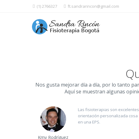
(1) 2766327
ft.sandrarincon@gmail.com
Qu
Nos gusta mejorar día a día, por lo tanto pa
Aquí se muestran algunas opinio
Las fisioterapias son excelente
orientación personalizada cosa
en una EPS.
Kmy Rodríguez