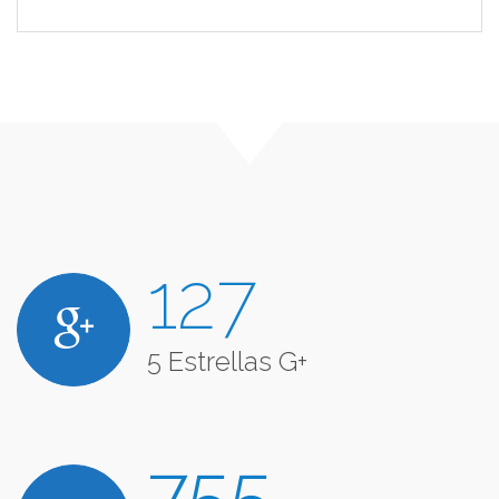
129
5 Estrellas G+
756