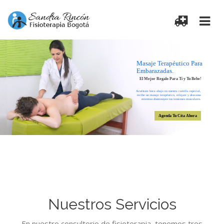
Masaje Terapéutico Para
Embarazadas.
El Mejor Regalo Para Ti y Tu Bebe!
Acuéstate boca abajo en nuestra camilla especial,
recibe un masaje terapéutico, relájate y descansa
mientras disminuyen tus tensiones musculares.
Agenda Tu Cita Ahora
Nuestros Servicios
En nuestro consultorio de fisioterapia tenemos tres